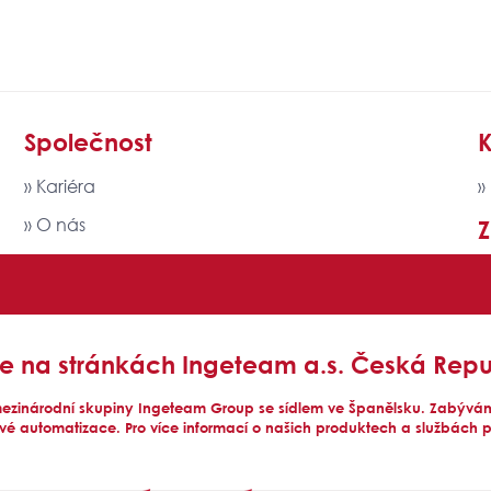
Společnost
K
» Kariéra
»
» O nás
» Politika kvality, EMS a SM BOZP
» Ingeteam GROUP
jte na stránkách Ingeteam a.s. Česká Repu
ezinárodní skupiny Ingeteam Group se sídlem ve Španělsku. Zabýváme
ové automatizace. Pro více informací o našich produktech a službách 