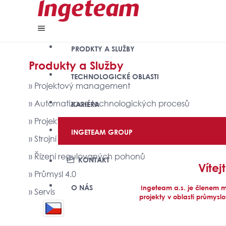
PRODKTY A SLUŽBY
Produkty a Služby
TECHNOLOGICKÉ OBLASTI
» Projektový management
» Automatizace technologických procesů
KARIÉRA
» Projektování elektrických zařízení
INGETEAM GROUP
» Strojní inženýrství
» Řízení regulovaných pohonů
KONTAKT
Víte
» Průmysl 4.0
O NÁS
Ingeteam a.s. je členem m
» Servis
projekty v oblasti průmysl