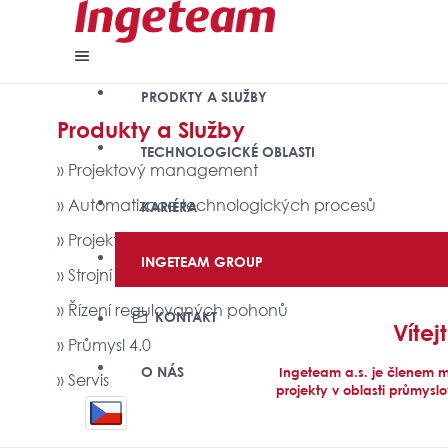
PRODKTY A SLUŽBY
Produkty a Služby
TECHNOLOGICKÉ OBLASTI
» Projektový management
» Automatizace technologických procesů
KARIÉRA
» Projektování elektrických zařízení
INGETEAM GROUP
» Strojní inženýrství
» Řízení regulovaných pohonů
KONTAKT
Víte
» Průmysl 4.0
O NÁS
Ingeteam a.s. je členem m
» Servis
projekty v oblasti průmysl