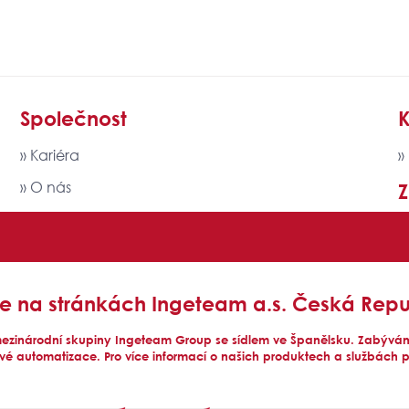
Společnost
K
» Kariéra
»
» O nás
» Politika kvality, EMS a SM BOZP
» Ingeteam GROUP
jte na stránkách Ingeteam a.s. Česká Repu
ezinárodní skupiny Ingeteam Group se sídlem ve Španělsku. Zabýváme
ové automatizace. Pro více informací o našich produktech a službách 